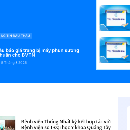
NG TIN ĐẤU THẦU
ầu báo giá trang bị máy phun sương
 khuẩn cho BVTN
y
5 Tháng 8 2026
Bệnh viện Thống Nhất ký kết hợp tác với
Bệnh viện số I Đại học Y khoa Quảng Tây