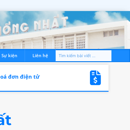
– Sự kiện
Liên hệ
Dành cho NVYT
Tin tức – Sự kiện
Liên hệ
oá đơn điện tử
ất