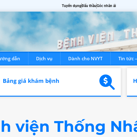
Tuyển dụng
Đấu thầu
Góc nhân ái
ướng dẫn
Dịch vụ
Dành cho NVYT
Tin tức 
hiệu
Chuyên khoa
Chuyên gia
Hướng dẫn
Dịch vụ
.
Bảng giá khám bệnh
H
h viện Thống Nh