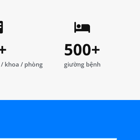
+
500
+
 / khoa / phòng
giường bệnh