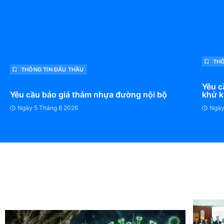
THÔ
THÔNG TIN ĐẤU THẦU
Yêu c
Yêu cầu báo giá thảm nhựa đường nội bộ
khử
Ngày
5 Tháng 8 2026
Ngà