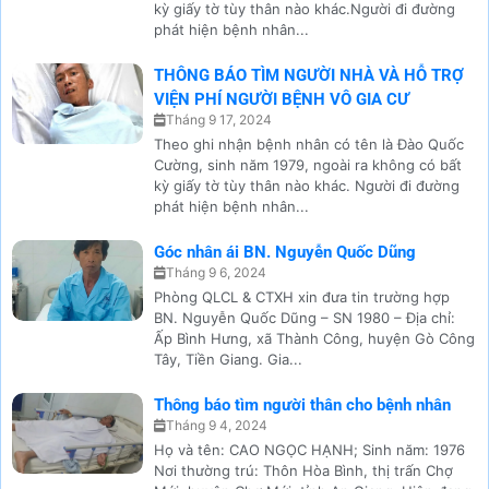
kỳ giấy tờ tùy thân nào khác.Người đi đường
phát hiện bệnh nhân...
THÔNG BÁO TÌM NGƯỜI NHÀ VÀ HỖ TRỢ
VIỆN PHÍ NGƯỜI BỆNH VÔ GIA CƯ
Tháng 9 17, 2024
Theo ghi nhận bệnh nhân có tên là Đào Quốc
Cường, sinh năm 1979, ngoài ra không có bất
kỳ giấy tờ tùy thân nào khác. Người đi đường
phát hiện bệnh nhân...
Góc nhân ái BN. Nguyễn Quốc Dũng
Tháng 9 6, 2024
Phòng QLCL & CTXH xin đưa tin trường hợp
BN. Nguyễn Quốc Dũng – SN 1980 – Địa chỉ:
Ấp Bình Hưng, xã Thành Công, huyện Gò Công
Tây, Tiền Giang. Gia...
Thông báo tìm người thân cho bệnh nhân
Tháng 9 4, 2024
Họ và tên: CAO NGỌC HẠNH; Sinh năm: 1976
Nơi thường trú: Thôn Hòa Bình, thị trấn Chợ