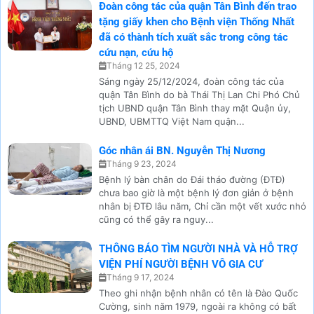
Đoàn công tác của quận Tân Bình đến trao
tặng giấy khen cho Bệnh viện Thống Nhất
đã có thành tích xuất sắc trong công tác
cứu nạn, cứu hộ
Tháng 12 25, 2024
Sáng ngày 25/12/2024, đoàn công tác của
quận Tân Bình do bà Thái Thị Lan Chi Phó Chủ
tịch UBND quận Tân Bình thay mặt Quận ủy,
UBND, UBMTTQ Việt Nam quận...
Góc nhân ái BN. Nguyễn Thị Nương
Tháng 9 23, 2024
Bệnh lý bàn chân do Đái tháo đường (ĐTĐ)
chưa bao giờ là một bệnh lý đơn giản ở bệnh
nhân bị ĐTĐ lâu năm, Chỉ cần một vết xước nhỏ
cũng có thể gây ra nguy...
THÔNG BÁO TÌM NGƯỜI NHÀ VÀ HỖ TRỢ
VIỆN PHÍ NGƯỜI BỆNH VÔ GIA CƯ
Tháng 9 17, 2024
Theo ghi nhận bệnh nhân có tên là Đào Quốc
Cường, sinh năm 1979, ngoài ra không có bất