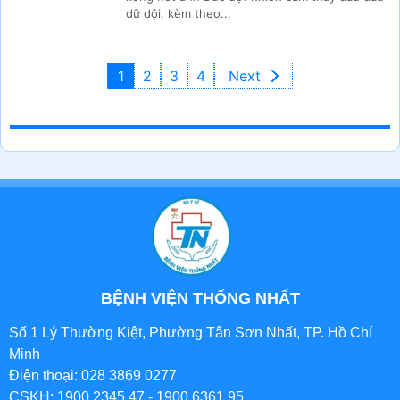
dữ dội, kèm theo...
1
2
3
4
Next
BỆNH VIỆN THỐNG NHẤT
Số 1 Lý Thường Kiệt, Phường Tân Sơn Nhất, TP. Hồ Chí
Minh
Điện thoại: 028 3869 0277
CSKH: 1900 2345 47 - 1900 6361 95