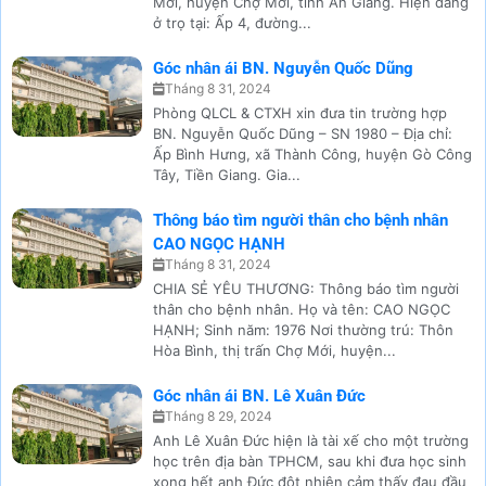
Mới, huyện Chợ Mới, tỉnh An Giang. Hiện đang
ở trọ tại: Ấp 4, đường...
Góc nhân ái BN. Nguyễn Quốc Dũng
Tháng 8 31, 2024
Phòng QLCL & CTXH xin đưa tin trường hợp
BN. Nguyễn Quốc Dũng – SN 1980 – Địa chỉ:
Ấp Bình Hưng, xã Thành Công, huyện Gò Công
Tây, Tiền Giang. Gia...
Thông báo tìm người thân cho bệnh nhân
CAO NGỌC HẠNH
Tháng 8 31, 2024
CHIA SẺ YÊU THƯƠNG: Thông báo tìm người
thân cho bệnh nhân. Họ và tên: CAO NGỌC
HẠNH; Sinh năm: 1976 Nơi thường trú: Thôn
Hòa Bình, thị trấn Chợ Mới, huyện...
Góc nhân ái BN. Lê Xuân Đức
Tháng 8 29, 2024
Anh Lê Xuân Đức hiện là tài xế cho một trường
học trên địa bàn TPHCM, sau khi đưa học sinh
xong hết anh Đức đột nhiên cảm thấy đau đầu