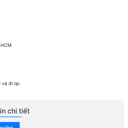
P.HCM
và đi lại.
n chi tiết
 xuống