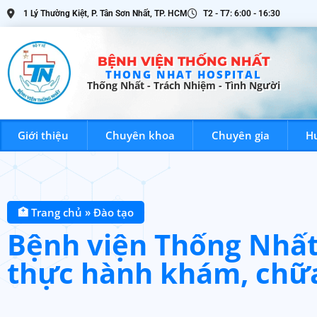
1 Lý Thường Kiệt, P. Tân Sơn Nhất, TP. HCM
T2 - T7: 6:00 - 16:30
BỆNH VIỆN THỐNG NHẤT
THONG NHAT HOSPITAL
Thống Nhất - Trách Nhiệm - Tình Người
BỆNH VIỆN THỐNG NHẤT
Giới thiệu
Chuyên khoa
Chuyên gia
H
Giới t
Thống Nhất - Trách Nhiệm - Tình Người
🏥 Trang chủ
»
Đào tạo
Bệnh viện Thống Nhất 
thực hành khám, chữ