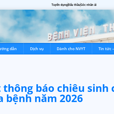
Tuyển dụng
Đấu thầu
Góc nhân ái
ướng dẫn
Dịch vụ
Dành cho NVYT
Tin tức 
hiệu
Chuyên khoa
Chuyên gia
Hướng dẫn
Dịch vụ
thông báo chiêu sinh 
a bệnh năm 2026