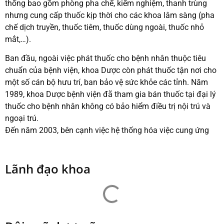
thống bao gồm phòng pha chế, kiểm nghiệm, thanh trùng
nhưng cung cấp thuốc kịp thời cho các khoa lâm sàng (pha
chế dịch truyền, thuốc tiêm, thuốc dùng ngoài, thuốc nhỏ
mắt,…).
Ban đầu, ngoài việc phát thuốc cho bệnh nhân thuộc tiêu
chuẩn của bệnh viện, khoa Dược còn phát thuốc tận nơi cho
một số cán bộ hưu trí, ban bảo vệ sức khỏe các tỉnh. Năm
1989, khoa Dược bệnh viện đã tham gia bán thuốc tại đại lý
thuốc cho bệnh nhân không có bảo hiểm điều trị nội trú và
ngoại trú.
Đến năm 2003, bên cạnh việc hệ thống hóa việc cung ứng
thuốc cho các khoa lâm sàng và bệnh nhân bằng các kho
cấp phát riêng cho các đối tương bệnh nhân. Hệ thống kho
Lãnh đạo khoa
ngày càng hoàn thiện với đội ngũ nhân viên được đào tạo
bài bản và sắp xếp các vị trí việc làm phù hợp. Hệ thống các
kho: kho nội trú, kho ngoại trú, kho thuốc y học cổ truyền,
kho hóa chất và kho y cụ đảm bảo các hoạt động cung ứng
cấp phát thuốc và vật tư tiêu hao phục vụ cho công tác điều