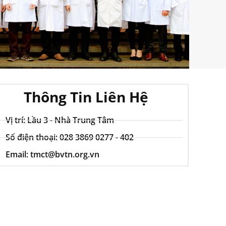
Thông Tin Liên Hệ
Vị trí: Lầu 3 - Nhà Trung Tâm
Số điện thoại: 028 3869 0277 - 402
Email: tmct@bvtn.org.vn