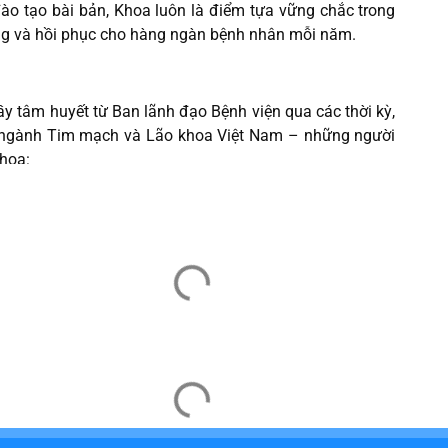
ào tạo bài bản, Khoa luôn là điểm tựa vững chắc trong
ống và hồi phục cho hàng ngàn bệnh nhân mỗi năm.
y tâm huyết từ Ban lãnh đạo Bệnh viện qua các thời kỳ,
 ngành Tim mạch và Lão khoa Việt Nam – những người
hoa:
an thiệp đã trở thành một trong những trung tâm hàng
g đổi mới, cập nhật kỹ thuật hiện đại, Khoa đang từng