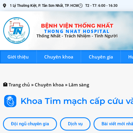
1 Lý Thường Kiệt, P. Tân Sơn Nhất, TP. HCM
T2 - T7: 6:00 - 16:30
BỆNH VIỆN THỐNG NHẤT
THONG NHAT HOSPITAL
Thống Nhất - Trách Nhiệm - Tình Người
BỆNH VIỆN THỐNG NHẤT
Giới thiệu
Chuyên khoa
Chuyên gia
H
Giới t
Thống Nhất - Trách Nhiệm - Tình Người
🏥 Trang chủ
»
Chuyên khoa
»
Lâm sàng
Khoa Tim mạch cấp cứu và
Đội ngũ chuyên gia
Dịch vụ
Bài viết mới nhấ