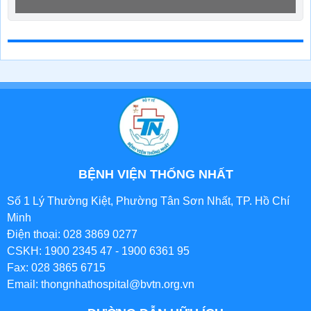
BỆNH VIỆN THỐNG NHẤT
Số 1 Lý Thường Kiệt, Phường Tân Sơn Nhất, TP. Hồ Chí
Minh
Điện thoại: 028 3869 0277
CSKH: 1900 2345 47 - 1900 6361 95
Fax: 028 3865 6715
Email: thongnhathospital@bvtn.org.vn