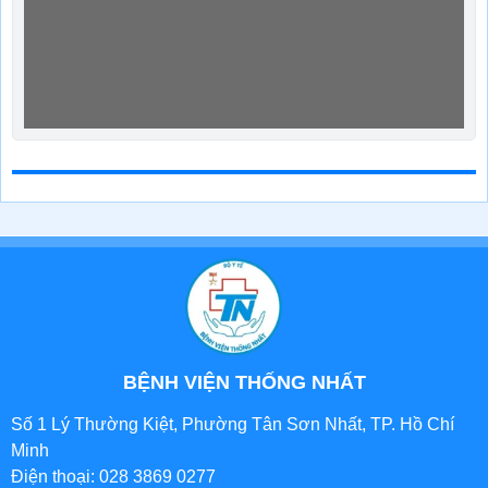
BỆNH VIỆN THỐNG NHẤT
Số 1 Lý Thường Kiệt, Phường Tân Sơn Nhất, TP. Hồ Chí
Minh
Điện thoại: 028 3869 0277