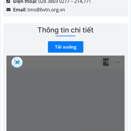
Điện thoại:
028 3869 0277 – 214,771
Email:
tms@bvtn.org.vn
Thông tin chi tiết
Tải xuống