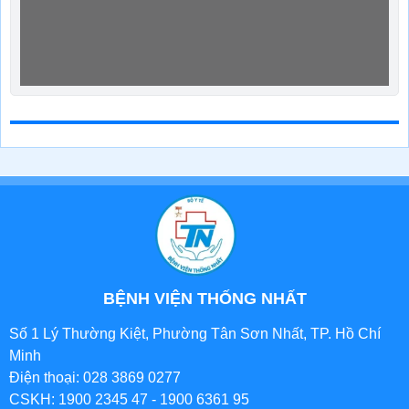
BỆNH VIỆN THỐNG NHẤT
Số 1 Lý Thường Kiệt, Phường Tân Sơn Nhất, TP. Hồ Chí
Minh
Điện thoại: 028 3869 0277
CSKH: 1900 2345 47 - 1900 6361 95