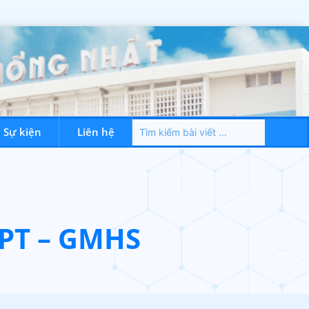
– Sự kiện
Liên hệ
Dành cho NVYT
Tin tức – Sự kiện
Liên hệ
 PT – GMHS