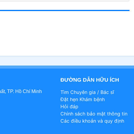
ĐƯỜNG DẪN HỮU ÍCH
t, TP. Hồ Chí Minh
Tìm Chuyên gia / Bác sĩ
Đặt hẹn Khám bệnh
Hỏi đáp
Chính sách bảo mật thông tin
Các điều khoản và quy định