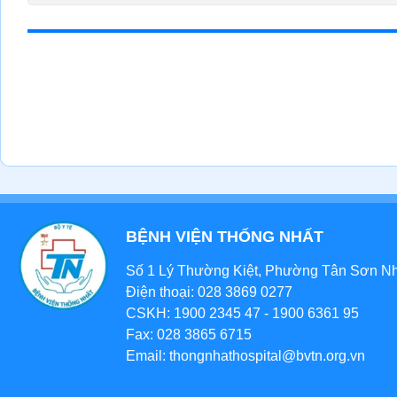
BỆNH VIỆN THỐNG NHẤT
Số 1 Lý Thường Kiệt, Phường Tân Sơn Nhấ
Điện thoại: 028 3869 0277
CSKH: 1900 2345 47 - 1900 6361 95
Fax: 028 3865 6715
Email: thongnhathospital@bvtn.org.vn