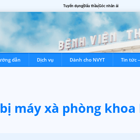
Tuyển dụng
Đấu thầu
Góc nhân ái
ướng dẫn
Dịch vụ
Dành cho NVYT
Tin tức 
hiệu
Chuyên khoa
Chuyên gia
Hướng dẫn
Dịch vụ
g bị máy xà phòng khoa