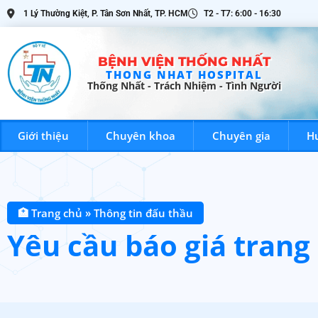
1 Lý Thường Kiệt, P. Tân Sơn Nhất, TP. HCM
T2 - T7: 6:00 - 16:30
BỆNH VIỆN THỐNG NHẤT
THONG NHAT HOSPITAL
Thống Nhất - Trách Nhiệm - Tình Người
BỆNH VIỆN THỐNG NHẤT
Giới thiệu
Chuyên khoa
Chuyên gia
H
Giới t
Thống Nhất - Trách Nhiệm - Tình Người
🏥 Trang chủ
»
Thông tin đấu thầu
Yêu cầu báo giá tran