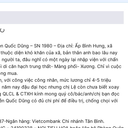
n Quốc Dũng – SN 1980 – Địa chỉ: Ấp Bình Hưng, xã
thuộc diện khó khăn của xã, bản thân anh bao lâu nay
người ta, đâu nghĩ có một ngày lại nhập viện với chẩn
i di căn hạch trung thất- Màng phổi- Xương. Chỉ vì cuộc
ông mua.
nh, với công việc công nhân, mức lương chỉ 4-5 triệu
ớn năm nay đậu đại học nhưng chị Lệ còn chưa biết xoay
ng QLCL & CTXH kính mong quý cô/bác/anh/chị bạn đọc
 Quốc Dũng có đủ chi phí để điều trị, chống chọi với
637-Ngân hàng: Vietcombank Chi nhánh Tân Bình.