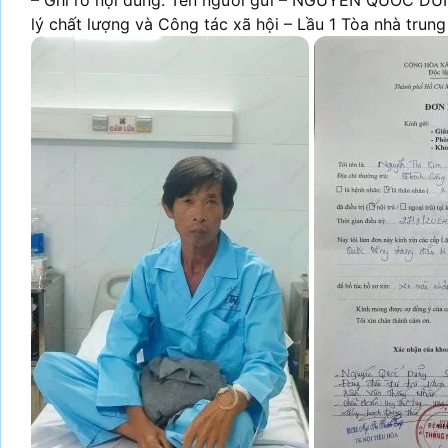
– Ghi rõ nội dung: Tên người gửi – NGUYEN QUOC DU
lý chất lượng và Công tác xã hội – Lầu 1 Tòa nhà trung