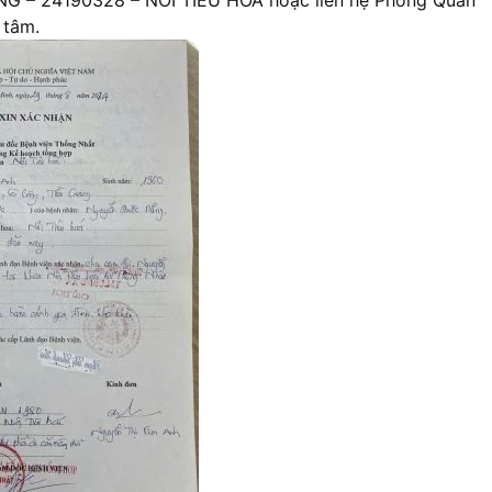
NG – 24190328 – NOI TIEU HOA hoặc liên hệ Phòng Quản
 tâm.