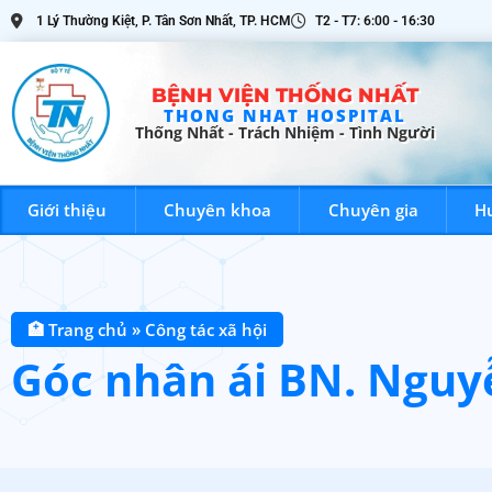
1 Lý Thường Kiệt, P. Tân Sơn Nhất, TP. HCM
T2 - T7: 6:00 - 16:30
BỆNH VIỆN THỐNG NHẤT
THONG NHAT HOSPITAL
Thống Nhất - Trách Nhiệm - Tình Người
BỆNH VIỆN THỐNG NHẤT
Giới thiệu
Chuyên khoa
Chuyên gia
H
Giới t
Thống Nhất - Trách Nhiệm - Tình Người
🏥 Trang chủ
»
Công tác xã hội
Góc nhân ái BN. Ngu