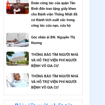
Đoàn công tác của quận Tân
Bình đến trao tặng giấy khen
cho Bệnh viện Thống Nhất đã
có thành tích xuất sắc trong
công tác cứu nạn, cứu hộ
Góc nhân ái BN. Nguyễn Thị
Nương
THÔNG BÁO TÌM NGƯỜI NHÀ
VÀ HỖ TRỢ VIỆN PHÍ NGƯỜI
BỆNH VÔ GIA CƯ
THÔNG BÁO TÌM NGƯỜI NHÀ
VÀ HỖ TRỢ VIỆN PHÍ NGƯỜI
BỆNH VÔ GIA CƯ