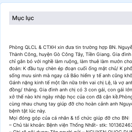
Mục lục
Phòng QLCL & CTXH xin đưa tin trường hợp BN. Nguyễ
Thành Công, huyện Gò Công Tây, Tiền Giang. Gia đình 
chỉ gắn bó với nghề làm ruộng, làm thuê làm mướn cho 
đoán: K đầu tụy chèn ép đoạn cuối ống mật chủ/ K phổ
sống mưu sinh mà ngay cả Bảo hiểm y tế anh cũng kh
Gánh nặng kinh tế một lần nữa trên vai chị Lệ, là vợ a
đồng/ tháng. Gia đình anh chị có 3 con gái, con gái l
xở thế nào khi ngày nhập học của con đã cận kề.Phò
cùng nhau chung tay giúp đỡ cho hoàn cảnh anh Nguyễn
bệnh tật lúc này.
Mọi đóng góp của cá nhân & tổ chức giúp đỡ cho BN:
– Chủ tài khoản: Bệnh viện Thống Nhất- stk: 1013624